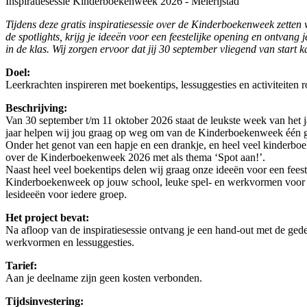
Inspiratiesessie Kinderboekenweek 2026 - Meierijstad
Tijdens deze gratis inspiratiesessie over de Kinderboekenweek zetten
de spotlights, krijg je ideeën voor een feestelijke opening en ontvang 
in de klas. Wij zorgen ervoor dat jij 30 september vliegend van start k
Doel:
Leerkrachten inspireren met boekentips, lessuggesties en activiteite
Beschrijving:
Van 30 september t/m 11 oktober 2026 staat de leukste week van het j
jaar helpen wij jou graag op weg om van de Kinderboekenweek één g
Onder het genot van een hapje en een drankje, en heel veel kinderboek
over de Kinderboekenweek 2026 met als thema ‘Spot aan!’.
Naast heel veel boekentips delen wij graag onze ideeën voor een fees
Kinderboekenweek op jouw school, leuke spel- en werkvormen voor i
lesideeën voor iedere groep.
Het project bevat:
Na afloop van de inspiratiesessie ontvang je een hand-out met de gede
werkvormen en lessuggesties.
Tarief:
Aan je deelname zijn geen kosten verbonden.
Tijdsinvestering: