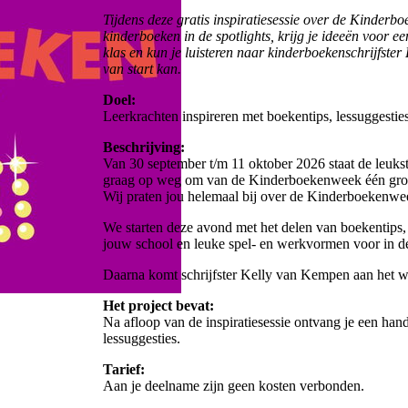
Tijdens deze gratis inspiratiesessie over de Kinder
kinderboeken in de spotlights, krijg je ideeën voor ee
klas en kun je luisteren naar kinderboekenschrijfste
van start kan.
Doel:
Leerkrachten inspireren met boekentips, lessuggesti
Beschrijving:
Van 30 september t/m 11 oktober 2026 staat de leukst
graag op weg om van de Kinderboekenweek één groo
Wij praten jou helemaal bij over de Kinderboekenwee
We starten deze avond met het delen van boekentips
jouw school en leuke spel- en werkvormen voor in de
Daarna komt schrijfster Kelly van Kempen aan het w
Het project bevat:
Na afloop van de inspiratiesessie ontvang je een ha
lessuggesties.
Tarief:
Aan je deelname zijn geen kosten verbonden.