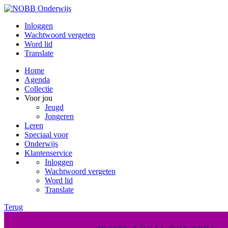
Inloggen
Wachtwoord vergeten
Word lid
Translate
Home
Agenda
Collectie
Voor jou
Jeugd
Jongeren
Leren
Speciaal voor
Onderwijs
Klantenservice
Inloggen
Wachtwoord vergeten
Word lid
Translate
Terug