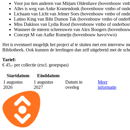
Voor jou tien anderen van Mirjam Oldenhave (bovenbouw vm
Alles is weg van Anke Kranendonk (bovenbouw vmbo of ond
Lichaam van Licht van Jelmer Soes (bovenbouw vmbo of ond
Latino King van Bibi Dumon Tak (bovenbouw vmbo of onde
Miss Dakloos van Lydia Rood (bovenbouw vmbo of onderbo
Wanneer de mieren schreeuwen van Alex Boogers (bovenbou
Concept M van Aafke Romeijn (bovenbouw havo/vwo)
Het is eventueel mogelijk het project af te sluiten met een interview m
Bibliotheek. Ook kunnen de leerlingen dan zelf uitgebreid met de schr
Tarief:
€ 45,- per collectie (excl. groepspas)
Startdatum
Einddatum
1 augustus
1 augustus
Datum in
Meer
2026
2027
overleg
informatie