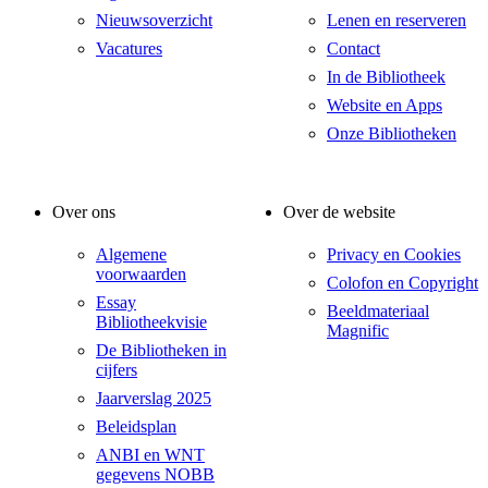
Nieuwsoverzicht
Lenen en reserveren
Vacatures
Contact
In de Bibliotheek
Website en Apps
Onze Bibliotheken
Over ons
Over de website
Algemene
Privacy en Cookies
voorwaarden
Colofon en Copyright
Essay
Beeldmateriaal
Bibliotheekvisie
Magnific
De Bibliotheken in
cijfers
Jaarverslag 2025
Beleidsplan
ANBI en WNT
gegevens NOBB