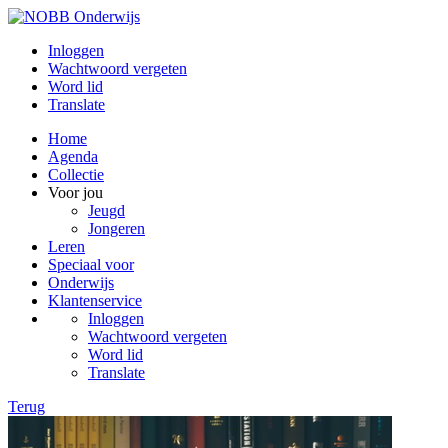
Inloggen
Wachtwoord vergeten
Word lid
Translate
Home
Agenda
Collectie
Voor jou
Jeugd
Jongeren
Leren
Speciaal voor
Onderwijs
Klantenservice
Inloggen
Wachtwoord vergeten
Word lid
Translate
Terug