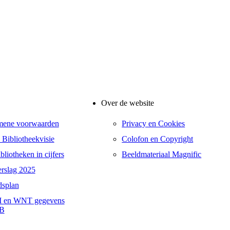
Over de website
mene voorwaarden
Privacy en Cookies
 Bibliotheekvisie
Colofon en Copyright
liotheken in cijfers
Beeldmateriaal Magnific
erslag 2025
dsplan
 en WNT gegevens
B