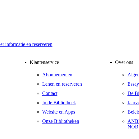
r informatie en reserveren
Klantenservice
Over ons
Abonnementen
Alge
Lenen en reserveren
Essay
Contact
De Bib
In de Bibliotheek
Jaarv
Website en Apps
Belei
Onze Bibliotheken
ANBI
NOB